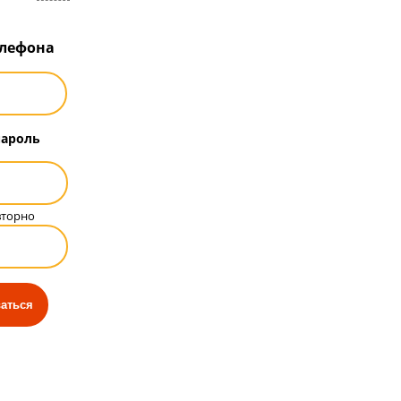
елефона
пароль
вторно