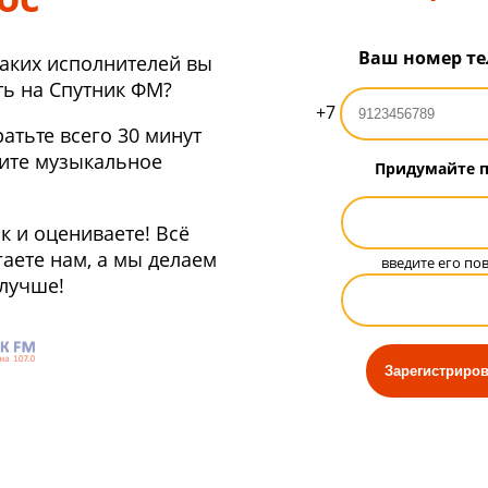
Ваш номер т
каких исполнителей вы
ть на Спутник ФМ?
+7
атьте всего 30 минут
ите музыкальное
Придумайте 
к и оцениваете! Всё
аете нам, а мы делаем
введите его по
лучше!