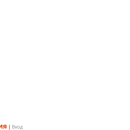
ия
|
Вход